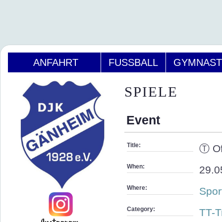
ANFAHRT
FUSSBALL
GYMNAST
SPIELE
Event
Title:
Ⓣ Of
When:
29.0
Where:
Spor
Category:
TT-T