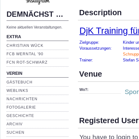
Description
DEMNÄCHST …
Keine aktuellen Veranstaltungen.
DjK Training f
EXTRA
Zielgruppe:
Kinder u
CHRISTIAN WÜCK
Voraussetzungen:
Interess
FCB WERNTAL '90
Schnuppe
Trainer:
Stefan S
FCN ROT-SCHWARZ
Venue
VEREIN
GÄSTEBUCH
Wo?:
Spor
WEBLINKS
NACHRICHTEN
FOTOGALERIE
GESCHICHTE
Registered User
ARCHIV
SUCHEN
You have to login to 