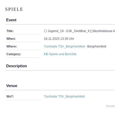
SPIELE
Event
Title:
⚪ Jugend_19 - DJK_Greßthal_II [:] Bezirksklasse 
When:
16.11.2025 13:30 Uhr
Where:
Turnhalle TSV_Bergrheinfeld
- Bergrheinfeld
Category:
KB-Spiele und Berichte
Description
Venue
Wo?:
Turnhalle TSV_Bergrheinfeld
EventL