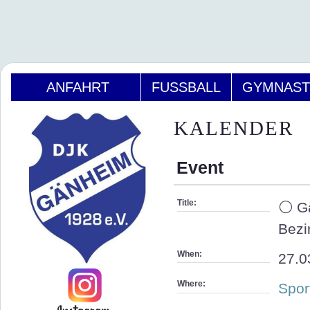
ANFAHRT
FUSSBALL
GYMNAST
KALENDER
Event
Title:
⚪ Gä
Bezi
When:
27.0
Where:
Spor