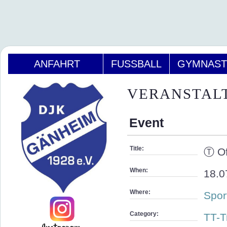
ANFAHRT
FUSSBALL
GYMNAST
VERANSTAL
Event
Title:
Ⓣ Of
When:
18.0
Where:
Spor
Category:
TT-T