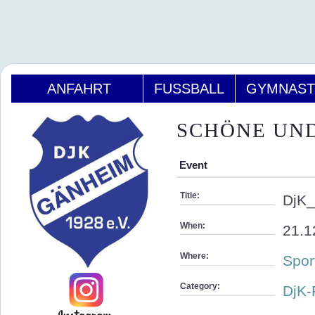
ANFAHRT
FUSSBALL
GYMNAST
SCHÖNE UND
Event
Title:
DjK_
When:
21.1
Where:
Spor
Category:
DjK-