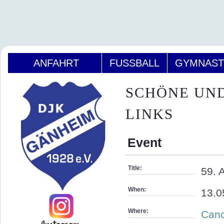
ANFAHRT
FUSSBALL
GYMNAST
SCHÖNE UND
LINKS
Event
Title:
59. 
When:
13.0
Where:
Canc