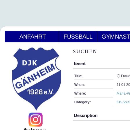
ANFAHRT
FUSSBALL
GYMNAST
SUCHEN
Event
Title:
⚪ Frauen
When:
11.01.2
Where:
Maria-Pr
Category:
KB-Spie
Description