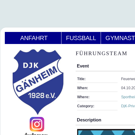
ANFAHRT
FUSSBALL
GYMNAST
FÜHRUNGSTEAM
Event
Title:
Feuerwe
When:
04.10.2
Where:
Sporthe
Category:
DjK-Priv
Description