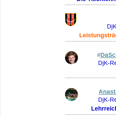
DjK
Leistungsträ
#
DaSc
DjK-Re
Anasta
DjK-Re
Lehrreic