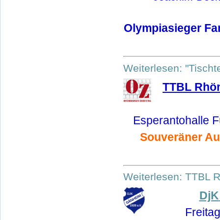
Olympiasieger Fan
Weiterlesen: "Tisch
TTBL Rhön
Esperantohalle 
Souveräner Auf
Weiterlesen: TTBL R
DjK
Freita