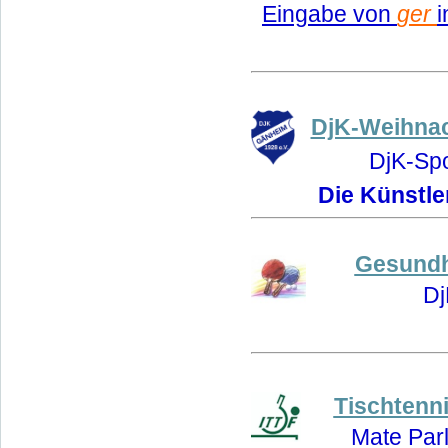
Eingabe von
ger
i
DjK-Weihnach
DjK-Spo
Die Künstle
Gesundhe
Dj
Tischtenn
Mate Parl