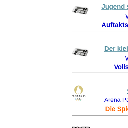
Jugend s
Auftakt
Der kle
Voll
Arena Pa
Die Spi